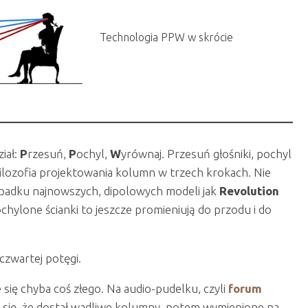
Technologia PPW w skrócie
iał:
P
rzesuń,
P
ochyl,
W
yrównaj. Przesuń głośniki, pochyl
filozofia projektowania kolumn w trzech krokach. Nie
padku najnowszych, dipolowych modeli jak
Revolution
ochylone ścianki to jeszcze promieniują do przodu i do
czwartej potęgi.
e się chyba coś złego. Na audio-pudelku, czyli
forum
 się, że dostał wadliwe kolumny, potem wymienione na