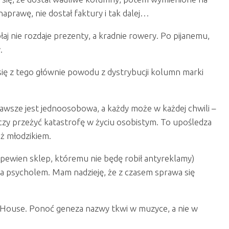
aprawę, nie dostał faktury i tak dalej…
aj nie rozdaje prezenty, a kradnie rowery. Po pijanemu,
.
ię z tego głównie powodu z dystrybucji kolumn marki
wsze jest jednoosobowa, a każdy może w każdej chwili –
 czy przeżyć katastrofę w życiu osobistym. To upośledza
ż młodzikiem.
ewien sklep, któremu nie będę robił antyreklamy)
ta psycholem. Mam nadzieję, że z czasem sprawa się
 House. Ponoć geneza nazwy tkwi w muzyce, a nie w