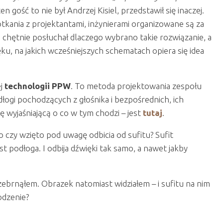
en gość to nie był Andrzej Kisiel, przedstawił się inaczej.
tkania z projektantami, inżynierami organizowane są za
m chętnie posłuchał dlaczego wybrano takie rozwiązanie, a
ęku, na jakich wcześniejszych schematach opiera się idea
ej
technologii PPW
. To metoda projektowania zespołu
łogi pochodzących z głośnika i bezpośrednich, ich
 wyjaśniającą o co w tym chodzi – jest
tutaj
.
 czy wzięto pod uwagę odbicia od sufitu? Sufit
 podłoga. I odbija dźwięki tak samo, a nawet jakby
zebrnąłem. Obrazek natomiast widziałem – i sufitu na nim
odzenie?