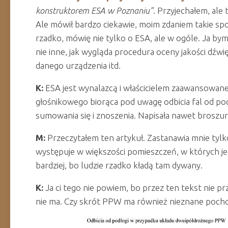
konstruktorem ESA w Poznaniu”
. Przyjechałem, ale t
Ale mówił bardzo ciekawie, moim zdaniem takie spo
rzadko, mówię nie tylko o ESA, ale w ogóle. Ja by
nie inne, jak wygląda procedura oceny jakości dźwi
danego urządzenia itd.
K:
ESA jest wynalazcą i właścicielem zaawansowan
głośnikowego biorąca pod uwagę odbicia fal od pod
sumowania się i znoszenia. Napisała nawet broszurę
M:
Przeczytałem ten artykuł. Zastanawia mnie tylko
występuje w większości pomieszczeń, w których jest
bardziej, bo ludzie rzadko kładą tam dywany.
K:
Ja ci tego nie powiem, bo przez ten tekst nie pr
nie ma. Czy skrót PPW ma również nieznane poch