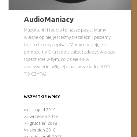
AudioManiacy
Muzyka, hi-fi i audio to nasze pasje. Mamy
własne opinie, jesteśmy niezależni i piszemy
to, co chcemy napisać. Mamy nadzieję, że
pomożemy Ci (a i sobie także) zdobyć większe
rozeznanie w tym, co dzieje się w
audioświecie. Więcej o nas w zakładce KTO
TO CZYTA?
WSZYSTKIE WPISY
>>
listopad 2019
>>
wrzesień 2019
>>
grudzień 2018
>>
sierpień 2018
>>
październik 2017