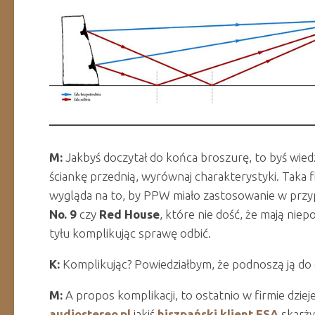
M:
Jakbyś doczytał do końca broszurę, to byś wiedz
ściankę przednią, wyrównaj charakterystyki. Taka 
wygląda na to, by PPW miało zastosowanie w przy
No. 9
czy
Red House
, które nie dość, że mają niep
tyłu komplikując sprawę odbić.
K:
Komplikując? Powiedziałbym, że podnoszą ją do 
M:
A propos komplikacji, to ostatnio w firmie dziej
audiostereo.pl
jakiś
hiszpański klient ESA
skarży