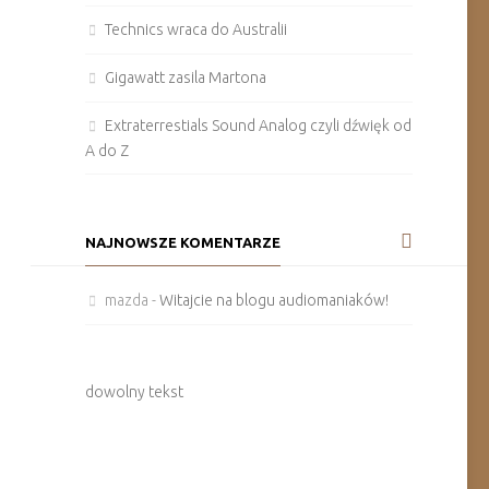
Technics wraca do Australii
Gigawatt zasila Martona
Extraterrestials Sound Analog czyli dźwięk od
A do Z
NAJNOWSZE KOMENTARZE
mazda
-
Witajcie na blogu audiomaniaków!
dowolny tekst