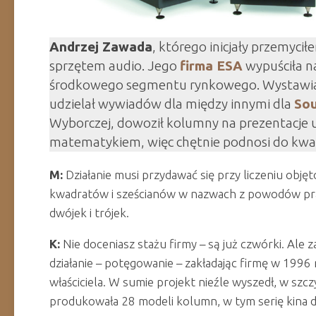
Andrzej Zawada
, którego inicjały przemycił
sprzętem audio. Jego
firma ESA
wypuściła n
środkowego segmentu rynkowego. Wystawiał
udzielał wywiadów dla między innymi dla
Sou
Wyborczej, dowoził kolumny na prezentacje u 
matematykiem, więc chętnie podnosi do kwad
M:
Działanie musi przydawać się przy liczeniu obj
kwadratów i sześcianów w nazwach z powodów pra
dwójek i trójek.
K:
Nie doceniasz stażu firmy – są już czwórki. Ale z
działanie – potęgowanie – zakładając firmę w 1996
właściciela. W sumie projekt nieźle wyszedł, w s
produkowała 28 modeli kolumn, w tym serię kina do