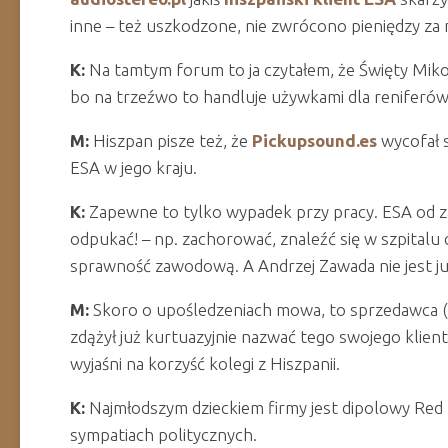
inne – też uszkodzone, nie zwrócono pieniędzy za n
K:
Na tamtym forum to ja czytałem, że Święty Mikoł
bo na trzeźwo to handluje używkami dla reniferów
M:
Hiszpan pisze też, że
Pickupsound.es
wycofał s
ESA w jego kraju.
K:
Zapewne to tylko wypadek przy pracy. ESA od za
odpukać! – np. zachorować, znaleźć się w szpitalu
sprawność zawodową. A Andrzej Zawada nie jest ju
M:
Skoro o upośledzeniach mowa, to sprzedawca (p
zdążył już kurtuazyjnie nazwać tego swojego klien
wyjaśni na korzyść kolegi z Hiszpanii.
K:
Najmłodszym dzieckiem firmy jest dipolowy Red
sympatiach politycznych.