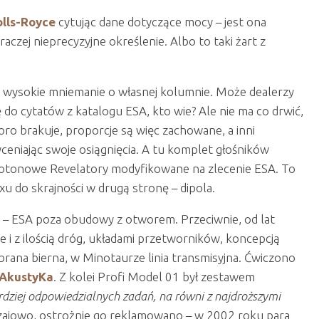
lls-Royce
cytując dane dotyczące mocy – jest ona
aczej nieprecyzyjne określenie. Albo to taki żart z
.
dzo wysokie mniemanie o własnej kolumnie. Może dealerzy
 do cytatów z katalogu ESA, kto wie? Ale nie ma co drwić,
oro brakuje, proporcje są więc zachowane, a inni
eniając swoje osiągnięcia. A tu komplet głośników
kotonowe Revelatory modyfikowane na zlecenie ESA. To
u do skrajności w drugą stronę – dipola.
l – ESA poza obudowy z otworem. Przeciwnie, od lat
 i z ilością dróg, układami przetworników, koncepcją
brana bierna, w Minotaurze linia transmisyjna. Ćwiczono
 AkustyKa
. Z kolei Profi Model 01 był zestawem
dziej odpowiedzialnych zadań, na równi z najdroższymi
zajowo, ostrożnie go reklamowano – w 2002 roku para