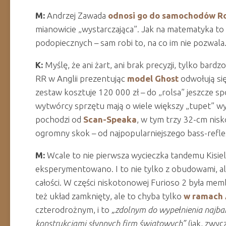
M:
Andrzej Zawada
odnosi go do samochodów Ro
mianowicie „wystarczająca”. Jak na matematyka to r
podopiecznych – sam robi to, na co im nie pozwala
K:
Myślę, że ani żart, ani brak precyzji, tylko bar
RR w Anglii prezentując
model Ghost
odwołują się
zestaw kosztuje 120 000 zł – do „rolsa” jeszcze sp
wytwórcy sprzętu mają o wiele większy „tupet” wyc
pochodzi od
Scan-Speaka
, w tym trzy 32-cm nis
ogromny skok – od najpopularniejszego bass-reflex
M:
Wcale to nie pierwsza wycieczka tandemu Kisie
eksperymentowano. I to nie tylko z obudowami, ale
całości. W części niskotonowej Furioso 2 była mem
też układ zamknięty, ale to chyba tylko
w ramach
czterodrożnym, i to
„zdolnym do wypełnienia najbar
konstrukcjami słynnych firm światowych”
(jak, zwyc