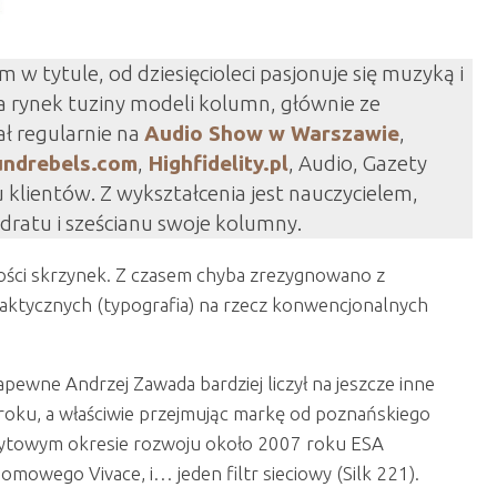
em w tytule, od dziesięcioleci pasjonuje się muzyką i
a rynek tuziny modeli kolumn, głównie ze
 regularnie na
Audio Show w Warszawie
,
ndrebels.com
,
Highfidelity.pl
, Audio, Gazety
klientów. Z wykształcenia jest nauczycielem,
ratu i sześcianu swoje kolumny.
ętości skrzynek. Z czasem chyba zrezygnowano z
ktycznych (typografia) na rzecz konwencjonalnych
apewne Andrzej Zawada bardziej liczył na jeszcze inne
 roku, a właściwie przejmując markę od poznańskiego
zczytowym okresie rozwoju około 2007 roku ESA
mowego Vivace, i… jeden filtr sieciowy (Silk 221).