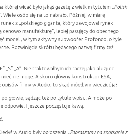
na której widać było jakąś gazetę z wielkim tytułem
„Polish
”
. Wiele osób się na to nabrało. Później, w miarę
zerunek z „polskiego giganta, który zawojował rynek
 cenowo manufakturę”, lepiej pasujący do obecnego
ięć modeli, w tym aktywny subwoofer Profondo, o tyle
rne. Rozwinięcie skrótu będącego nazwą firmy też
” „S” „A”. Nie traktowałbym ich raczej jako aluzji do
i mieć nie mogę. A skoro główny konstruktor ESA,
 z opisów firmy w Audio, to skąd mógłbym wiedzieć ja?
 po głowie, sądząc też po tytule wpisu. A może po
e odpowie. I jeszcze poczęstuje kawą.
ć.
iedyś w Audio były ogłoszenia
„Zapraszamy na spotkanie z