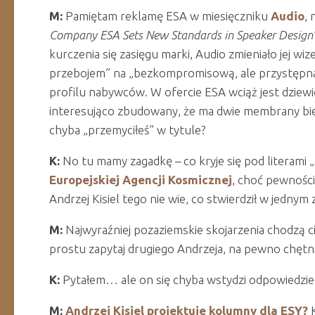
M:
Pamiętam reklamę ESA w miesięczniku
Audio
, 
Company ESA Sets New Standards in Speaker Design
kurczenia się zasięgu marki, Audio zmieniało jej wi
przebojem” na „bezkompromisową, ale przystępną
profilu nabywców. W ofercie ESA wciąż jest dziew
interesująco zbudowany, że ma dwie membrany bie
chyba „przemyciłeś” w tytule?
K:
No tu mamy zagadkę – co kryje się pod literami „E
Europejskiej Agencji Kosmicznej
, choć pewnośc
Andrzej Kisiel tego nie wie, co stwierdził w jednym
M:
Najwyraźniej pozaziemskie skojarzenia chodzą ci
prostu zapytaj drugiego Andrzeja, na pewno chętni
K:
Pytałem… ale on się chyba wstydzi odpowiedzie
M:
Andrzej Kisiel projektuje kolumny dla ESY?
K