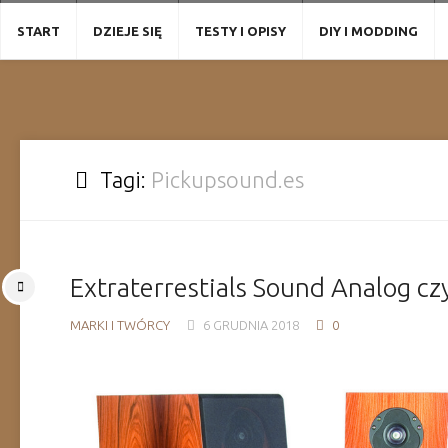
Przejdź
do
START
DZIEJE SIĘ
TESTY I OPISY
DIY I MODDING
treści
Tagi:
Pickupsound.es
Extraterrestials Sound Analog cz
MARKI I TWÓRCY
6 GRUDNIA 2018
0